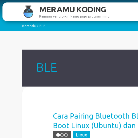
Lewati
MERAMU KODING
ke
Ramuan yang bikin kamu jago programming
konten
Beranda
BLE
BLE
Cara Pairing Bluetooth 
Boot Linux (Ubuntu) da
⬢⬡⬡
Linux