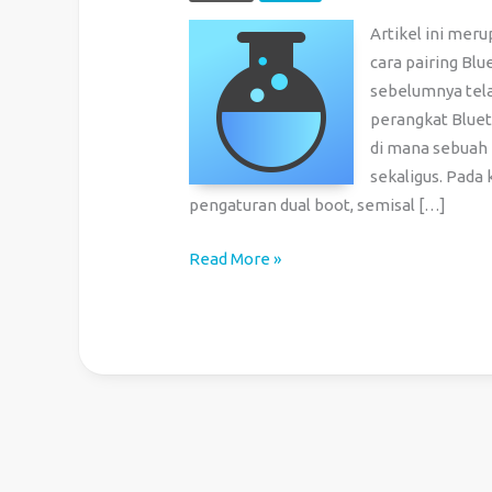
Artikel ini mer
cara pairing Bl
sebelumnya tela
perangkat Bluet
di mana sebuah
sekaligus. Pada
pengaturan dual boot, semisal […]
Cara
Read More »
Pairing
Bluetooth
BLE
pada
Komputer
dengan
Dual
Boot