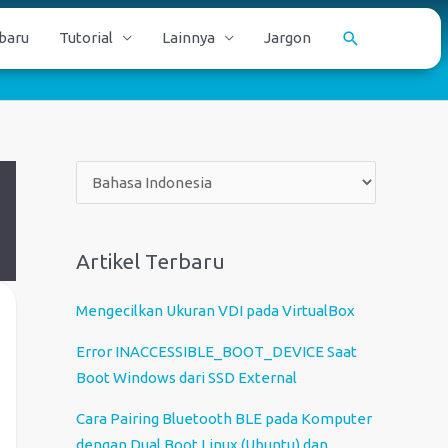
Cari
baru
Tutorial
Lainnya
Jargon
P
i
l
i
Artikel Terbaru
h
s
Mengecilkan Ukuran VDI pada VirtualBox
e
Error INACCESSIBLE_BOOT_DEVICE Saat
b
Boot Windows dari SSD External
u
a
Cara Pairing Bluetooth BLE pada Komputer
h
dengan Dual Boot Linux (Ubuntu) dan