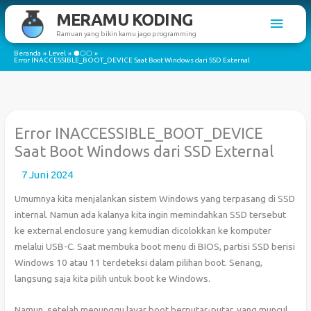
Lewati
MERAMU KODING
Men
ke
Ramuan yang bikin kamu jago programming
konten
Utam
Beranda
Level
⬢⬡⬡
Error INACCESSIBLE_BOOT_DEVICE Saat Boot Windows dari SSD External
Error INACCESSIBLE_BOOT_DEVICE
Saat Boot Windows dari SSD External
7 Juni 2024
Umumnya kita menjalankan sistem Windows yang terpasang di SSD
internal. Namun ada kalanya kita ingin memindahkan SSD tersebut
ke external enclosure yang kemudian dicolokkan ke komputer
melalui USB-C. Saat membuka boot menu di BIOS, partisi SSD berisi
Windows 10 atau 11 terdeteksi dalam pilihan boot. Senang,
langsung saja kita pilih untuk boot ke Windows.
Namun, setelah menunggu layar boot berputar-putar, yang muncul