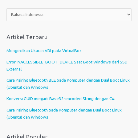
P
i
l
i
Artikel Terbaru
h
s
Mengecilkan Ukuran VDI pada VirtualBox
e
b
Error INACCESSIBLE_BOOT_DEVICE Saat Boot Windows dari SSD
u
External
a
Cara Pairing Bluetooth BLE pada Komputer dengan Dual Boot Linux
h
(Ubuntu) dan Windows
b
a
Konversi GUID menjadi Base32-encoded String dengan C#
h
Cara Pairing Bluetooth pada Komputer dengan Dual Boot Linux
a
(Ubuntu) dan Windows
s
a
Artikel Populer