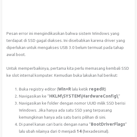
Pesan error ini mengindikasikan bahwa sistem Windows yang
terdapat di SSD gagal diakses. Ini disebabkan karena driver yang
diperlukan untuk mengakses USB 3.0 belum termuat pada tahap
awal boot.
Untuk memperbaikinya, pertama kita perlu memasang kembali SSD
ke slot internal komputer. Kemudian buka lakukan hal berikut:
Buka registry editor (
Win+R
lalu ketik
regedit
)
Navigasikan ke “
HKLM\SYSTEM\HardwareConfig\
“
Navigasikan ke folder dengan nomor UUID milik SSD berisi
Windows. Jika hanya ada satu SSD yang terpasang
kemungkinan hanya ada satu baris pilihan di sini.
Di panel kanan cari baris dengan nama “
BootDriverFlags
”
lalu ubah nilainya dari 0 menjadi
14
(hexadesimal).