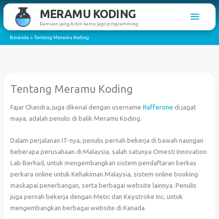
Lewati
MERAMU KODING
Men
ke
Ramuan yang bikin kamu jago programming
konten
Utam
Beranda
Tentang Meramu Koding
Tentang Meramu Koding
Fajar Chandra, juga dikenal dengan username
Rafferone
di jagat
maya, adalah penulis di balik Meramu Koding.
Dalam perjalanan IT-nya, penulis pernah bekerja di bawah naungan
beberapa perusahaan di Malaysia, salah satunya Omesti Innovation
Lab Berhad, untuk mengembangkan sistem pendaftaran berkas
perkara online untuk Kehakiman Malaysia, sistem online booking
maskapai penerbangan, serta berbagai website lainnya. Penulis
juga pernah bekerja dengan Metic dan Keystroke Inc. untuk
mengembangkan berbagai website di Kanada.