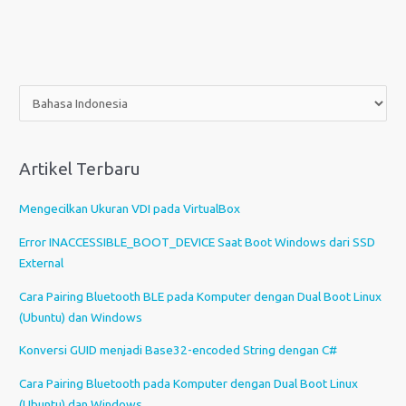
P
i
l
i
Artikel Terbaru
h
s
Mengecilkan Ukuran VDI pada VirtualBox
e
b
Error INACCESSIBLE_BOOT_DEVICE Saat Boot Windows dari SSD
u
External
a
Cara Pairing Bluetooth BLE pada Komputer dengan Dual Boot Linux
h
(Ubuntu) dan Windows
b
a
Konversi GUID menjadi Base32-encoded String dengan C#
h
Cara Pairing Bluetooth pada Komputer dengan Dual Boot Linux
a
(Ubuntu) dan Windows