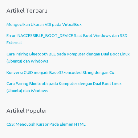
i
Artikel Terbaru
h
s
Mengecilkan Ukuran VDI pada VirtualBox
e
b
Error INACCESSIBLE_BOOT_DEVICE Saat Boot Windows dari SSD
u
External
a
Cara Pairing Bluetooth BLE pada Komputer dengan Dual Boot Linux
h
(Ubuntu) dan Windows
b
a
Konversi GUID menjadi Base32-encoded String dengan C#
h
Cara Pairing Bluetooth pada Komputer dengan Dual Boot Linux
a
(Ubuntu) dan Windows
s
a
Artikel Populer
CSS: Mengubah Kursor Pada Elemen HTML