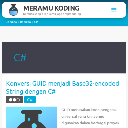
Lewati
MERAMU KODING
Men
ke
Ramuan yang bikin kamu jago programming
konten
Utam
Beranda
Ramuan
C#
C#
Konversi GUID menjadi Base32-encoded
String dengan C#
⬢⬢⬡
C#
GUID merupakan kode pengenal
universal yang kini sering
digunakan dalam berbagai proyek