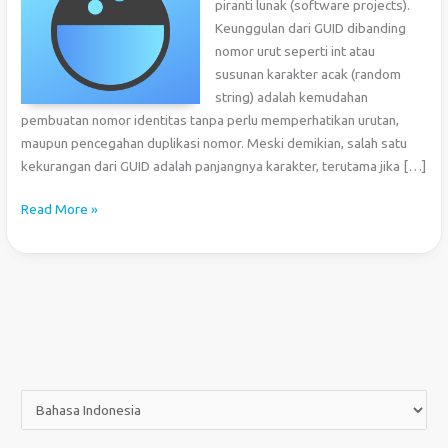
piranti lunak (software projects).
Keunggulan dari GUID dibanding
nomor urut seperti int atau
susunan karakter acak (random
string) adalah kemudahan
pembuatan nomor identitas tanpa perlu memperhatikan urutan,
maupun pencegahan duplikasi nomor. Meski demikian, salah satu
kekurangan dari GUID adalah panjangnya karakter, terutama jika […]
Konversi
Read More »
GUID
menjadi
Base32-
encoded
String
dengan
C#
P
i
l