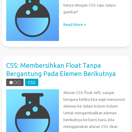
hanya dengan CSS saja, tanpa
gambar?
Membuat
Read More »
bentuk
segitiga
hanya
dengan
CSS
CSS: Membersihkan Float Tanpa
Bergantung Pada Elemen Berikutnya
⬢⬡⬡
CSS
Aturan CSS float: left; sangat
berguna ketika kita ingin menyusun
elemen ke dalam kolom-kolom.
Untuk mengembalikan elemen
berikutnya ke baris baru, kita
menggunakan aturan CSS clear: