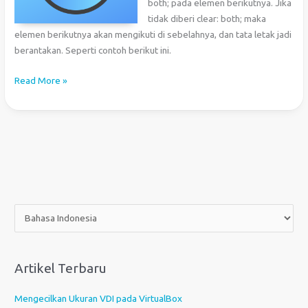
both; pada elemen berikutnya. Jika
tidak diberi clear: both; maka
elemen berikutnya akan mengikuti di sebelahnya, dan tata letak jadi
berantakan. Seperti contoh berikut ini.
CSS:
Read More »
Membersihkan
Float
Tanpa
Bergantung
Pada
Elemen
Berikutnya
P
i
l
i
Artikel Terbaru
h
s
Mengecilkan Ukuran VDI pada VirtualBox
e