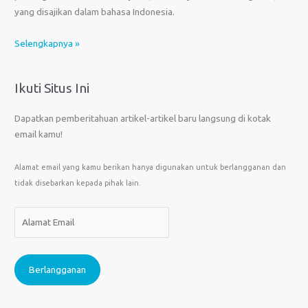
yang disajikan dalam bahasa Indonesia.
Selengkapnya »
Ikuti Situs Ini
Dapatkan pemberitahuan artikel-artikel baru langsung di kotak
email kamu!
Alamat email yang kamu berikan hanya digunakan untuk berlangganan dan
tidak disebarkan kepada pihak lain.
A
l
a
m
Berlangganan
a
t