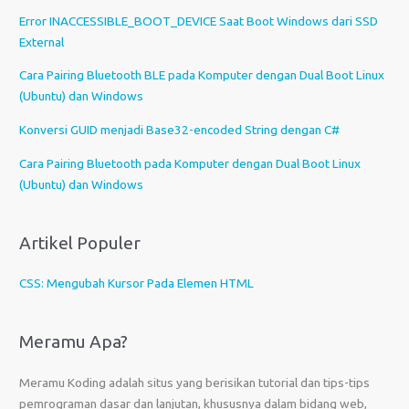
b
Error INACCESSIBLE_BOOT_DEVICE Saat Boot Windows dari SSD
u
External
a
Cara Pairing Bluetooth BLE pada Komputer dengan Dual Boot Linux
h
(Ubuntu) dan Windows
b
a
Konversi GUID menjadi Base32-encoded String dengan C#
h
Cara Pairing Bluetooth pada Komputer dengan Dual Boot Linux
a
(Ubuntu) dan Windows
s
a
Artikel Populer
CSS: Mengubah Kursor Pada Elemen HTML
Meramu Apa?
Meramu Koding adalah situs yang berisikan tutorial dan tips-tips
pemrograman dasar dan lanjutan, khususnya dalam bidang web,