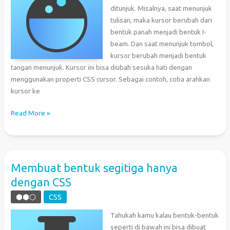
ditunjuk. Misalnya, saat menunjuk
tulisan, maka kursor berubah dari
bentuk panah menjadi bentuk I-
beam. Dan saat menunjuk tombol,
kursor berubah menjadi bentuk
tangan menunjuk. Kursor ini bisa diubah sesuka hati dengan
menggunakan properti CSS cursor. Sebagai contoh, coba arahkan
kursor ke
CSS:
Read More »
Mengubah
Kursor
Pada
Elemen
Membuat bentuk segitiga hanya
HTML
dengan CSS
⬢⬢⬡
CSS
Tahukah kamu kalau bentuk-bentuk
seperti di bawah ini bisa dibuat