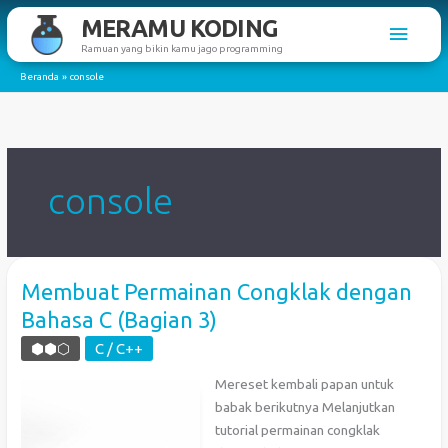
Lewati
MERAMU KODING
Men
ke
Ramuan yang bikin kamu jago programming
konten
Utam
Beranda
console
console
Membuat Permainan Congklak dengan
Bahasa C (Bagian 3)
⬢⬢⬡
C / C++
Mereset kembali papan untuk
babak berikutnya Melanjutkan
tutorial permainan congklak