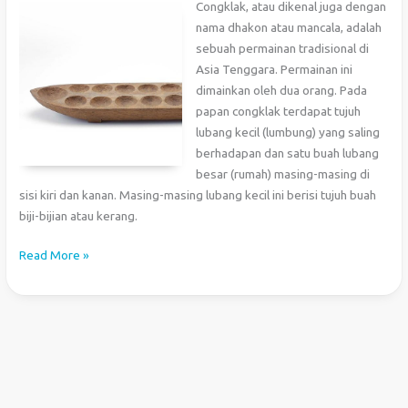
Congklak, atau dikenal juga dengan
nama dhakon atau mancala, adalah
sebuah permainan tradisional di
Asia Tenggara. Permainan ini
dimainkan oleh dua orang. Pada
papan congklak terdapat tujuh
lubang kecil (lumbung) yang saling
berhadapan dan satu buah lubang
besar (rumah) masing-masing di
sisi kiri dan kanan. Masing-masing lubang kecil ini berisi tujuh buah
biji-bijian atau kerang.
Membuat
Read More »
Permainan
Congklak
dengan
Bahasa
C
(Bagian
1)