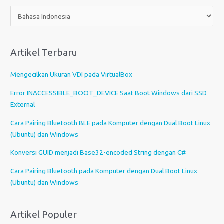
P
i
l
i
Artikel Terbaru
h
s
Mengecilkan Ukuran VDI pada VirtualBox
e
b
Error INACCESSIBLE_BOOT_DEVICE Saat Boot Windows dari SSD
u
External
a
Cara Pairing Bluetooth BLE pada Komputer dengan Dual Boot Linux
h
(Ubuntu) dan Windows
b
a
Konversi GUID menjadi Base32-encoded String dengan C#
h
Cara Pairing Bluetooth pada Komputer dengan Dual Boot Linux
a
(Ubuntu) dan Windows
s
a
Artikel Populer