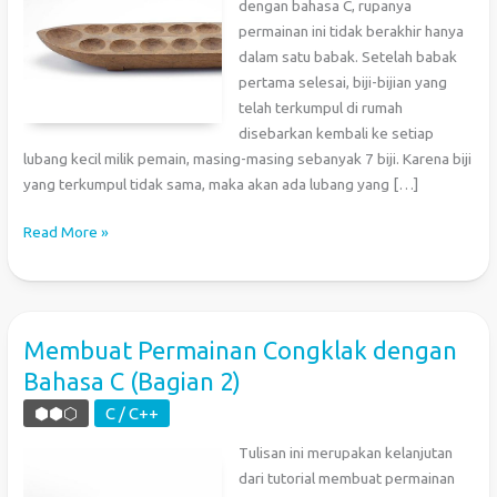
dengan bahasa C, rupanya
permainan ini tidak berakhir hanya
dalam satu babak. Setelah babak
pertama selesai, biji-bijian yang
telah terkumpul di rumah
disebarkan kembali ke setiap
lubang kecil milik pemain, masing-masing sebanyak 7 biji. Karena biji
yang terkumpul tidak sama, maka akan ada lubang yang […]
Membuat
Read More »
Permainan
Congklak
dengan
Bahasa
Membuat Permainan Congklak dengan
C
Bahasa C (Bagian 2)
(Bagian
3)
⬢⬢⬡
C / C++
Tulisan ini merupakan kelanjutan
dari tutorial membuat permainan