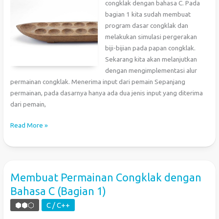
congklak dengan bahasa C. Pada
bagian 1 kita sudah membuat
program dasar congklak dan
melakukan simulasi pergerakan
biji-bijian pada papan congklak.
Sekarang kita akan melanjutkan
dengan mengimplementasi alur
permainan congklak. Menerima input dari pemain Sepanjang
permainan, pada dasarnya hanya ada dua jenis input yang diterima
dari pemain,
Membuat
Read More »
Permainan
Congklak
dengan
Bahasa
Membuat Permainan Congklak dengan
C
Bahasa C (Bagian 1)
(Bagian
2)
⬢⬢⬡
C / C++