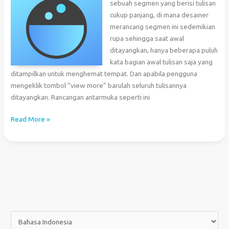
sebuah segmen yang berisi tulisan
cukup panjang, di mana desainer
merancang segmen ini sedemikian
rupa sehingga saat awal
ditayangkan, hanya beberapa puluh
kata bagian awal tulisan saja yang
ditampilkan untuk menghemat tempat. Dan apabila pengguna
mengeklik tombol “view more” barulah seluruh tulisannya
ditayangkan. Rancangan antarmuka seperti ini
Mengambil
Read More »
Bagian
Awal
Tulisan
Tanpa
Memenggal
Kata
dengan
PHP
P
i