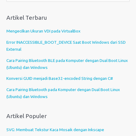
l
i
Artikel Terbaru
h
s
Mengecilkan Ukuran VDI pada VirtualBox
e
b
Error INACCESSIBLE_BOOT_DEVICE Saat Boot Windows dari SSD
u
External
a
Cara Pairing Bluetooth BLE pada Komputer dengan Dual Boot Linux
h
(Ubuntu) dan Windows
b
a
Konversi GUID menjadi Base32-encoded String dengan C#
h
Cara Pairing Bluetooth pada Komputer dengan Dual Boot Linux
a
(Ubuntu) dan Windows
s
a
Artikel Populer
SVG: Membuat Tekstur Kaca Mosaik dengan Inkscape