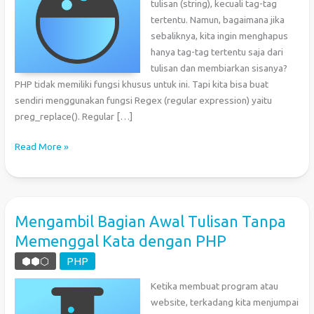
tulisan (string), kecuali tag-tag
tertentu. Namun, bagaimana jika
sebaliknya, kita ingin menghapus
hanya tag-tag tertentu saja dari
tulisan dan membiarkan sisanya?
PHP tidak memiliki fungsi khusus untuk ini. Tapi kita bisa buat
sendiri menggunakan fungsi Regex (regular expression) yaitu
preg_replace(). Regular […]
PHP:
Read More »
Menghapus
Tag
HTML
Tertentu
Mengambil Bagian Awal Tulisan Tanpa
Dari
Memenggal Kata dengan PHP
Tulisan
⬢⬢⬡
PHP
Ketika membuat program atau
website, terkadang kita menjumpai