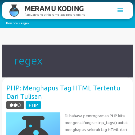
Lewati
MERAMU KODING
Men
ke
Ramuan yang bikin kamu jago programming
konten
Utam
Beranda
regex
regex
PHP: Menghapus Tag HTML Tertentu
Dari Tulisan
⬢⬢⬡
PHP
Di bahasa pemrograman PHP kita
mengenal fungsi strip_tags() untuk
menghapus seluruh tag HTML dari