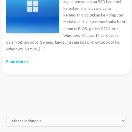
ingin memindahkan SSD tersebut
ke external enclosure yang
kemudian dicolokkan ke komputer
melalui USB-C. Saat membuka boot
menu di BIOS, partisi SSD berisi
Windows 10 atau 11 terdeteksi
dalam pilihan boot. Senang, langsung saja kita pilih untuk boot ke
Windows. Namun, […]
Error
Read More »
INACCESSIBLE_BOOT_DEVICE
Saat
Boot
Windows
dari
SSD
External
P
i
l