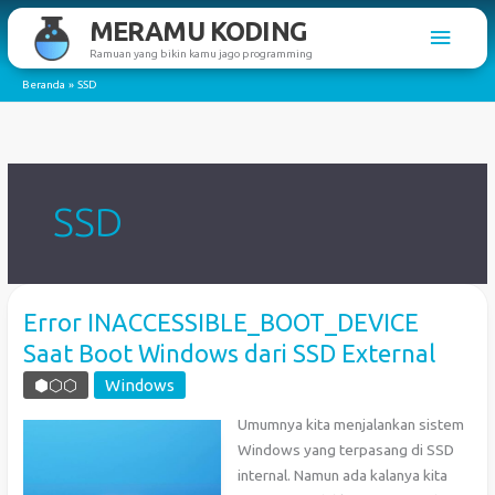
Lewati
MERAMU KODING
Men
ke
Ramuan yang bikin kamu jago programming
konten
Utam
Beranda
SSD
SSD
Error INACCESSIBLE_BOOT_DEVICE
Saat Boot Windows dari SSD External
⬢⬡⬡
Windows
Umumnya kita menjalankan sistem
Windows yang terpasang di SSD
internal. Namun ada kalanya kita