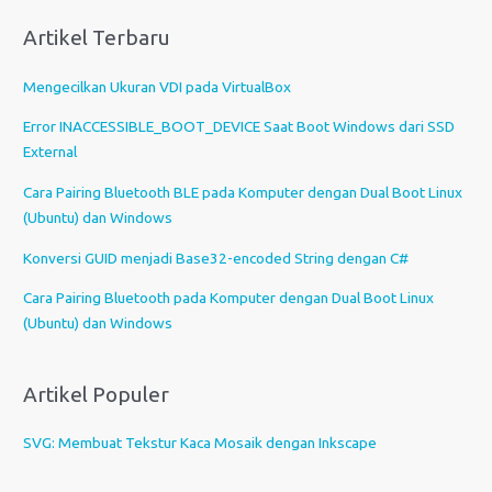
i
Artikel Terbaru
h
s
Mengecilkan Ukuran VDI pada VirtualBox
e
b
Error INACCESSIBLE_BOOT_DEVICE Saat Boot Windows dari SSD
u
External
a
Cara Pairing Bluetooth BLE pada Komputer dengan Dual Boot Linux
h
(Ubuntu) dan Windows
b
a
Konversi GUID menjadi Base32-encoded String dengan C#
h
Cara Pairing Bluetooth pada Komputer dengan Dual Boot Linux
a
(Ubuntu) dan Windows
s
a
Artikel Populer
SVG: Membuat Tekstur Kaca Mosaik dengan Inkscape