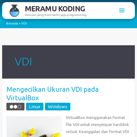
Lewati
MERAMU KODING
Men
ke
Ramuan yang bikin kamu jago programming
konten
Utam
Beranda
VDI
VDI
Mengecilkan Ukuran VDI pada
VirtualBox
⬢⬢⬡
Linux
Windows
VirtualBox menggunakan format
file VDI untuk menyimpan harddisk
virtual. Keunggulan dari format VDI