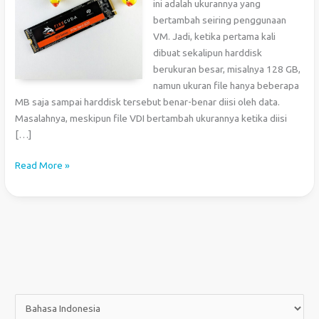
ini adalah ukurannya yang
bertambah seiring penggunaan
VM. Jadi, ketika pertama kali
dibuat sekalipun harddisk
berukuran besar, misalnya 128 GB,
namun ukuran file hanya beberapa
MB saja sampai harddisk tersebut benar-benar diisi oleh data.
Masalahnya, meskipun file VDI bertambah ukurannya ketika diisi
[…]
Mengecilkan
Read More »
Ukuran
VDI
pada
VirtualBox
P
i