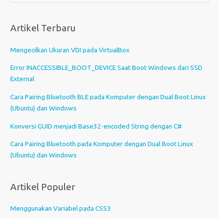
l
i
Artikel Terbaru
h
s
Mengecilkan Ukuran VDI pada VirtualBox
e
b
Error INACCESSIBLE_BOOT_DEVICE Saat Boot Windows dari SSD
u
External
a
Cara Pairing Bluetooth BLE pada Komputer dengan Dual Boot Linux
h
(Ubuntu) dan Windows
b
a
Konversi GUID menjadi Base32-encoded String dengan C#
h
Cara Pairing Bluetooth pada Komputer dengan Dual Boot Linux
a
(Ubuntu) dan Windows
s
a
Artikel Populer
Menggunakan Variabel pada CSS3