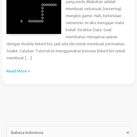
yang perlu dilakukan adalah
membuat sebanyak (sesering)
mungkin game. Nah, kebetulan
semester ini aku mengajar mata
kuliah Struktur Data. Saat
membahas mengenai queue
dengan double linked list, jadi ada ide untuk membuat permainan
Snake. Catatan: Tutorial ini menggunakan konsep linked list untuk
membuat […]
Membuat
Read More »
Game
Snake
dengan
Bahasa
C
(Windows
Console)
P
i