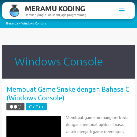
Lewati
MERAMU KODING
Men
ke
Ramuan yang bikin kamu jago programming
konten
Utam
Beranda
Windows Console
Windows Console
Membuat Game Snake dengan Bahasa C
(Windows Console)
⬢⬢⬡
C / C++
Membuat game memang berbeda
dengan membuat aplikasi biasa.
Untuk menjadi game developer,