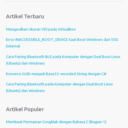
l
i
Artikel Terbaru
h
s
Mengecilkan Ukuran VDI pada VirtualBox
e
b
Error INACCESSIBLE_BOOT_DEVICE Saat Boot Windows dari SSD
u
External
a
Cara Pairing Bluetooth BLE pada Komputer dengan Dual Boot Linux
h
(Ubuntu) dan Windows
b
a
Konversi GUID menjadi Base32-encoded String dengan C#
h
Cara Pairing Bluetooth pada Komputer dengan Dual Boot Linux
a
(Ubuntu) dan Windows
s
a
Artikel Populer
Membuat Permainan Congklak dengan Bahasa C (Bagian 1)