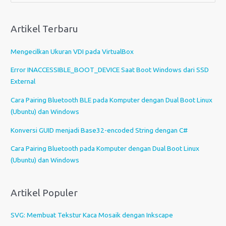
l
i
Artikel Terbaru
h
s
Mengecilkan Ukuran VDI pada VirtualBox
e
b
Error INACCESSIBLE_BOOT_DEVICE Saat Boot Windows dari SSD
u
External
a
Cara Pairing Bluetooth BLE pada Komputer dengan Dual Boot Linux
h
(Ubuntu) dan Windows
b
a
Konversi GUID menjadi Base32-encoded String dengan C#
h
Cara Pairing Bluetooth pada Komputer dengan Dual Boot Linux
a
(Ubuntu) dan Windows
s
a
Artikel Populer
SVG: Membuat Tekstur Kaca Mosaik dengan Inkscape