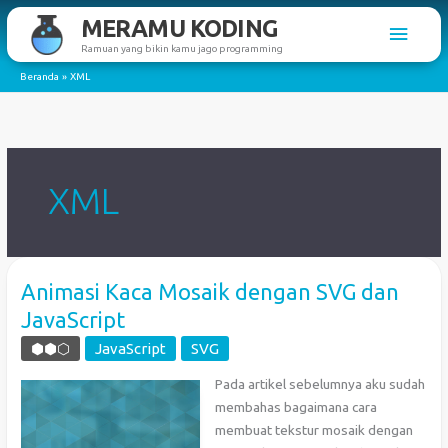
Lewati
MERAMU KODING
Men
ke
Ramuan yang bikin kamu jago programming
konten
Utam
Beranda
XML
XML
Animasi Kaca Mosaik dengan SVG dan
JavaScript
⬢⬢⬡
JavaScript
SVG
Pada artikel sebelumnya aku sudah
membahas bagaimana cara
membuat tekstur mosaik dengan