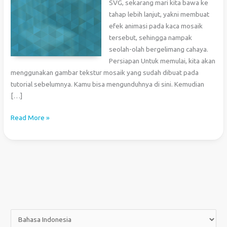
SVG, sekarang mari kita bawa ke
tahap lebih lanjut, yakni membuat
efek animasi pada kaca mosaik
tersebut, sehingga nampak
seolah-olah bergelimang cahaya.
Persiapan Untuk memulai, kita akan
menggunakan gambar tekstur mosaik yang sudah dibuat pada
tutorial sebelumnya. Kamu bisa mengunduhnya di sini. Kemudian
[…]
Animasi
Read More »
Kaca
Mosaik
dengan
SVG
dan
JavaScript
P
i