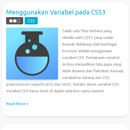
pada
Komputer
Menggunakan Variabel pada CSS3
dengan
⬢⬢⬡
CSS
Dual
Boot
Salah satu fitur terbaru yang
Linux
dimiliki oleh CSS3 yang sudah
(Ubuntu)
banyak didukung oleh berbagai
dan
browser adalah penggunaan
Windows
variabel CSS. Pemakaian variabel
ini bisa menjadikan tata gaya yang
lebih dinamis dan fleksibel. Konsep
variabel ini datang dari CSS
preprocessor seperti LESS dan SASS. Sintaks dasar variabel CSS
Variabel CSS harus diset di dalam selector, sama seperti
Menggunakan
Read More »
Variabel
pada
CSS3