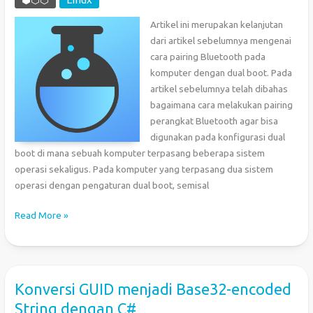
Artikel ini merupakan kelanjutan
dari artikel sebelumnya mengenai
cara pairing Bluetooth pada
komputer dengan dual boot. Pada
artikel sebelumnya telah dibahas
bagaimana cara melakukan pairing
perangkat Bluetooth agar bisa
digunakan pada konfigurasi dual
boot di mana sebuah komputer terpasang beberapa sistem
operasi sekaligus. Pada komputer yang terpasang dua sistem
operasi dengan pengaturan dual boot, semisal
Cara
Read More »
Pairing
Bluetooth
BLE
pada
Konversi GUID menjadi Base32-encoded
Komputer
String dengan C#
dengan