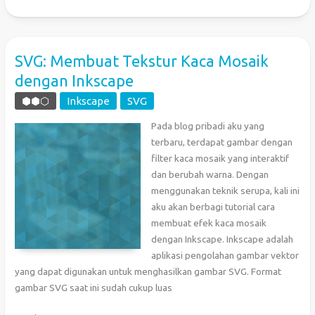
Kaca
Mosaik
dengan
SVG
SVG: Membuat Tekstur Kaca Mosaik
dan
dengan Inkscape
JavaScript
⬢⬢⬡
Inkscape
SVG
Pada blog pribadi aku yang
terbaru, terdapat gambar dengan
filter kaca mosaik yang interaktif
dan berubah warna. Dengan
menggunakan teknik serupa, kali ini
aku akan berbagi tutorial cara
membuat efek kaca mosaik
dengan Inkscape. Inkscape adalah
aplikasi pengolahan gambar vektor
yang dapat digunakan untuk menghasilkan gambar SVG. Format
gambar SVG saat ini sudah cukup luas