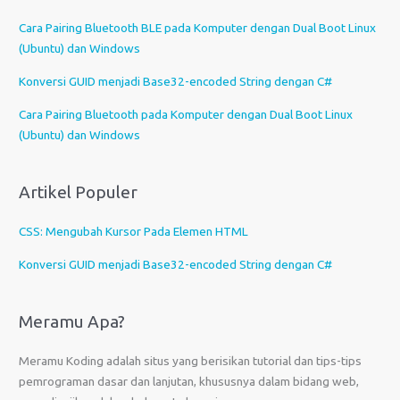
a
Cara Pairing Bluetooth BLE pada Komputer dengan Dual Boot Linux
h
(Ubuntu) dan Windows
b
a
Konversi GUID menjadi Base32-encoded String dengan C#
h
Cara Pairing Bluetooth pada Komputer dengan Dual Boot Linux
a
(Ubuntu) dan Windows
s
a
Artikel Populer
CSS: Mengubah Kursor Pada Elemen HTML
Konversi GUID menjadi Base32-encoded String dengan C#
Meramu Apa?
Meramu Koding adalah situs yang berisikan tutorial dan tips-tips
pemrograman dasar dan lanjutan, khususnya dalam bidang web,