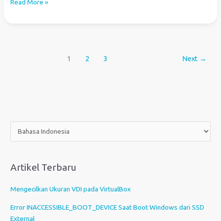
SVG:
Read More »
Membuat
Tekstur
Kaca
Mosaik
1
2
3
Next
→
dengan
Inkscape
P
i
l
i
Artikel Terbaru
h
s
Mengecilkan Ukuran VDI pada VirtualBox
e
b
Error INACCESSIBLE_BOOT_DEVICE Saat Boot Windows dari SSD
u
External