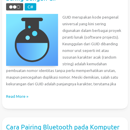
Dual
⬢⬢⬡
C#
Boot
GUID merupakan kode pengenal
Linux
universal yang kini sering
(Ubuntu)
digunakan dalam berbagai proyek
dan
piranti lunak (software projects).
Windows
Keunggulan dari GUID dibanding
nomor urut seperti int atau
susunan karakter acak (random
string) adalah kemudahan
pembuatan nomor identitas tanpa perlu memperhatikan urutan,
maupun pencegahan duplikasi nomor. Meski demikian, salah satu
kekurangan dari GUID adalah panjangnya karakter, terutama jika
Konversi
Read More »
GUID
menjadi
Base32-
encoded
Cara Pairing Bluetooth pada Komputer
String