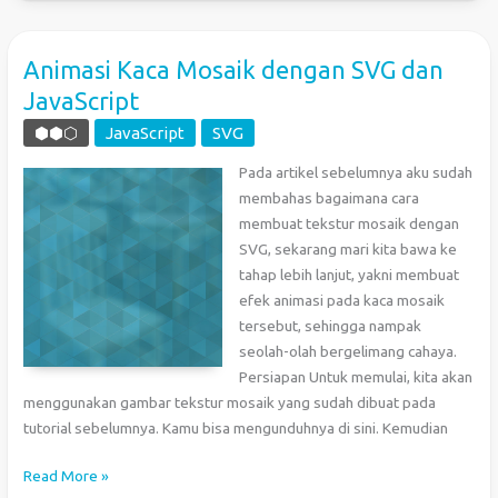
suara
dengan
JavaScript
Animasi Kaca Mosaik dengan SVG dan
JavaScript
⬢⬢⬡
JavaScript
SVG
Pada artikel sebelumnya aku sudah
membahas bagaimana cara
membuat tekstur mosaik dengan
SVG, sekarang mari kita bawa ke
tahap lebih lanjut, yakni membuat
efek animasi pada kaca mosaik
tersebut, sehingga nampak
seolah-olah bergelimang cahaya.
Persiapan Untuk memulai, kita akan
menggunakan gambar tekstur mosaik yang sudah dibuat pada
tutorial sebelumnya. Kamu bisa mengunduhnya di sini. Kemudian
Animasi
Read More »