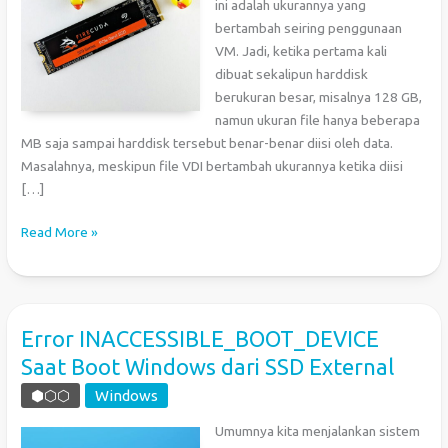
ini adalah ukurannya yang
bertambah seiring penggunaan
VM. Jadi, ketika pertama kali
dibuat sekalipun harddisk
berukuran besar, misalnya 128 GB,
namun ukuran file hanya beberapa
MB saja sampai harddisk tersebut benar-benar diisi oleh data.
Masalahnya, meskipun file VDI bertambah ukurannya ketika diisi
[…]
Mengecilkan
Read More »
Ukuran
VDI
pada
VirtualBox
Error INACCESSIBLE_BOOT_DEVICE
Saat Boot Windows dari SSD External
⬢⬡⬡
Windows
Umumnya kita menjalankan sistem