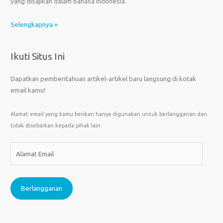
yang disajikan dalam bahasa Indonesia.
Selengkapnya »
Ikuti Situs Ini
Dapatkan pemberitahuan artikel-artikel baru langsung di kotak
email kamu!
Alamat email yang kamu berikan hanya digunakan untuk berlangganan dan
tidak disebarkan kepada pihak lain.
A
l
a
m
Berlangganan
a
t
E