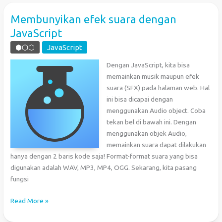
Pada
Elemen
Membunyikan efek suara dengan
HTML
JavaScript
⬢⬡⬡
JavaScript
Dengan JavaScript, kita bisa
memainkan musik maupun efek
suara (SFX) pada halaman web. Hal
ini bisa dicapai dengan
menggunakan Audio object. Coba
tekan bel di bawah ini. Dengan
menggunakan objek Audio,
memainkan suara dapat dilakukan
hanya dengan 2 baris kode saja! Format-format suara yang bisa
digunakan adalah WAV, MP3, MP4, OGG. Sekarang, kita pasang
fungsi
Membunyikan
Read More »
efek