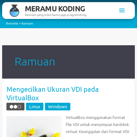
Lewati
MERAMU KODING
Men
ke
Ramuan yang bikin kamu jago programming
konten
Utam
Beranda
Ramuan
Ramuan
Mengecilkan Ukuran VDI pada
VirtualBox
⬢⬢⬡
Linux
Windows
VirtualBox menggunakan format
file VDI untuk menyimpan harddisk
virtual. Keunggulan dari format VDI