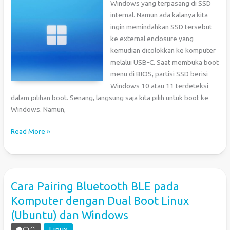
Windows yang terpasang di SSD
internal. Namun ada kalanya kita
ingin memindahkan SSD tersebut
ke external enclosure yang
kemudian dicolokkan ke komputer
melalui USB-C. Saat membuka boot
menu di BIOS, partisi SSD berisi
Windows 10 atau 11 terdeteksi
dalam pilihan boot. Senang, langsung saja kita pilih untuk boot ke
Windows. Namun,
Error
Read More »
INACCESSIBLE_BOOT_DEVICE
Saat
Boot
Windows
Cara Pairing Bluetooth BLE pada
dari
Komputer dengan Dual Boot Linux
SSD
(Ubuntu) dan Windows
External
⬢⬡⬡
Linux