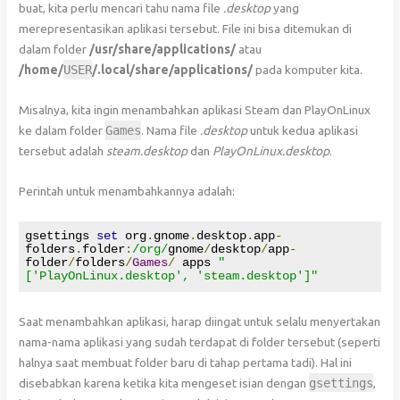
buat, kita perlu mencari tahu nama file
.desktop
yang
merepresentasikan aplikasi tersebut. File ini bisa ditemukan di
dalam folder
/usr/share/applications/
atau
/home/
USER
/.local/share/applications/
pada komputer kita.
Misalnya, kita ingin menambahkan aplikasi Steam dan PlayOnLinux
ke dalam folder
Games
. Nama file
.desktop
untuk kedua aplikasi
tersebut adalah
steam.desktop
dan
PlayOnLinux.desktop
.
Perintah untuk menambahkannya adalah:
gsettings 
set
 org
.
gnome
.
desktop
.
app
-
folders
.
folder
:
/org/
gnome
/
desktop
/
app
-
folder
/
folders
/
Games
/
 apps 
"
['PlayOnLinux.desktop', 'steam.desktop']"
Saat menambahkan aplikasi, harap diingat untuk selalu menyertakan
nama-nama aplikasi yang sudah terdapat di folder tersebut (seperti
halnya saat membuat folder baru di tahap pertama tadi). Hal ini
disebabkan karena ketika kita mengeset isian dengan
gsettings
,