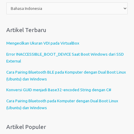
P
i
l
i
Artikel Terbaru
h
s
Mengecilkan Ukuran VDI pada VirtualBox
e
b
Error INACCESSIBLE_BOOT_DEVICE Saat Boot Windows dari SSD
u
External
a
Cara Pairing Bluetooth BLE pada Komputer dengan Dual Boot Linux
h
(Ubuntu) dan Windows
b
a
Konversi GUID menjadi Base32-encoded String dengan C#
h
Cara Pairing Bluetooth pada Komputer dengan Dual Boot Linux
a
(Ubuntu) dan Windows
s
a
Artikel Populer