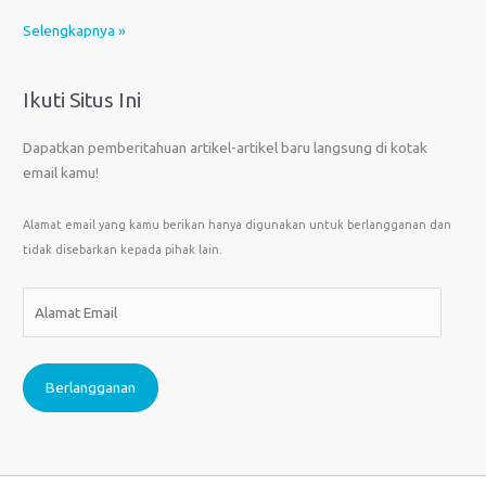
Selengkapnya »
Ikuti Situs Ini
Dapatkan pemberitahuan artikel-artikel baru langsung di kotak
email kamu!
Alamat email yang kamu berikan hanya digunakan untuk berlangganan dan
tidak disebarkan kepada pihak lain.
A
l
a
m
Berlangganan
a
t
E
m