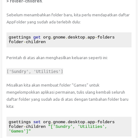
> folder-children
.
Sebelum menambahkan folder baru, kita perlu mendapatkan daftar
AppFolder yang sudah ada terlebih dulu:
gsettings 
get
 org
.
gnome
.
desktop
.
app
-
folders 
folder
-
children
Perintah di atas akan menghasilkan keluaran seperti ini:
[
'Sundry'
,
'Utilities'
]
Misalkan kita akan membuat folder “Games” untuk
mengelompokkan aplikasi permainan, tulis ulang kembali seluruh
daftar folder yang sudah ada di atas dengan tambahan folder baru
kita:
gsettings 
set
 org
.
gnome
.
desktop
.
app
-
folders 
folder
-
children 
"['Sundry', 'Utilities', 
'Games']"