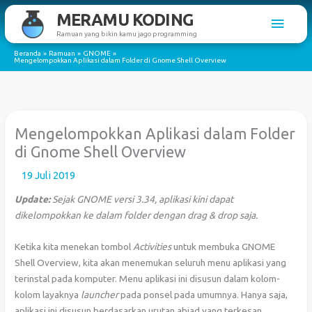
Lewati
MERAMU KODING
Men
ke
Ramuan yang bikin kamu jago programming
konten
Utam
Beranda
Ramuan
GNOME
Mengelompokkan Aplikasi dalam Folder di Gnome Shell Overview
Mengelompokkan Aplikasi dalam Folder
di Gnome Shell Overview
19 Juli 2019
Update:
Sejak GNOME versi 3.34, aplikasi kini dapat
dikelompokkan ke dalam folder dengan drag & drop saja.
Ketika kita menekan tombol
Activities
untuk membuka GNOME
Shell Overview, kita akan menemukan seluruh menu aplikasi yang
terinstal pada komputer. Menu aplikasi ini disusun dalam kolom-
kolom layaknya
launcher
pada ponsel pada umumnya. Hanya saja,
aplikasi ini disusun berdasarkan urutan abjad yang terkesan