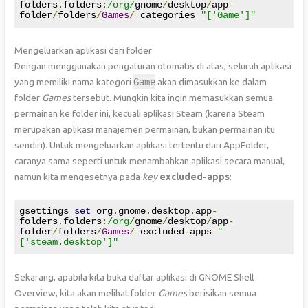
folders
.
folders
:
/org/
gnome
/
desktop
/
app
-
folder
/
folders
/
Games
/
 categories 
"['Game']"
Mengeluarkan aplikasi dari folder
Dengan menggunakan pengaturan otomatis di atas, seluruh aplikasi
yang memiliki nama kategori
Game
akan dimasukkan ke dalam
folder
Games
tersebut. Mungkin kita ingin memasukkan semua
permainan ke folder ini, kecuali aplikasi Steam (karena Steam
merupakan aplikasi manajemen permainan, bukan permainan itu
sendiri). Untuk mengeluarkan aplikasi tertentu dari AppFolder,
caranya sama seperti untuk menambahkan aplikasi secara manual,
namun kita mengesetnya pada
key
excluded-apps
:
gsettings 
set
 org
.
gnome
.
desktop
.
app
-
folders
.
folders
:
/org/
gnome
/
desktop
/
app
-
folder
/
folders
/
Games
/
 excluded
-
apps 
"
['steam.desktop']"
Sekarang, apabila kita buka daftar aplikasi di GNOME Shell
Overview, kita akan melihat folder
Games
berisikan semua