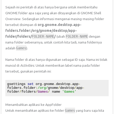
Sejauh ini perintah di atas hanya berguna untuk memberitahu
GNOME folder apa saja yang akan ditayangkan di GNOME Shell
Overview. Sedangkan informasi mengenai masing-masing folder
tersebut disimpan di
org.gnome.desktop.app-
folders.folder:/org/gnome/desktop/app-
folder/folders/
FOLDER
-
NAME
/
(ubah
FOLDER
-
NAME
dengan
nama folder sebenarnya, untuk contoh kita tadi, nama foldernya
adalah
Games
).
Nama folder di atas hanya digunakan sebagai ID saja. Nama ini tidak
muncul di
Activities
. Untuk memberikan label nama pada folder
tersebut, gunakan perintah ini:
gsettings 
set
 org
.
gnome
.
desktop
.
app
-
folders
.
folder
:
/org/
gnome
/
desktop
/
app
-
folder
/
folders
/
Games
/
 name 
'Games'
Menambahkan aplikasi ke AppFolder
Untuk menambahkan aplikasi ke folder
Games
yang baru saja kita