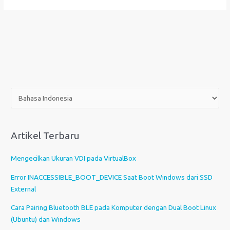
P
i
l
i
Artikel Terbaru
h
s
Mengecilkan Ukuran VDI pada VirtualBox
e
b
Error INACCESSIBLE_BOOT_DEVICE Saat Boot Windows dari SSD
u
External
a
Cara Pairing Bluetooth BLE pada Komputer dengan Dual Boot Linux
h
(Ubuntu) dan Windows
b