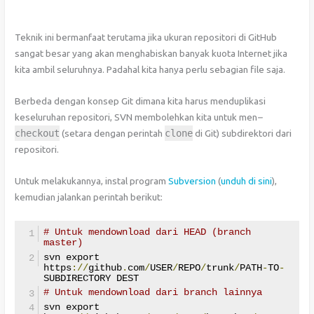
Teknik ini bermanfaat terutama jika ukuran repositori di GitHub
sangat besar yang akan menghabiskan banyak kuota Internet jika
kita ambil seluruhnya. Padahal kita hanya perlu sebagian file saja.
Berbeda dengan konsep Git dimana kita harus menduplikasi
keseluruhan repositori, SVN membolehkan kita untuk men
–
checkout
(setara dengan perintah
clone
di Git) subdirektori dari
repositori.
Untuk melakukannya, instal program
Subversion
(
unduh di sini
),
kemudian jalankan perintah berikut:
# Untuk mendownload dari HEAD (branch 
master)
svn export 
https
://
github
.
com
/
USER
/
REPO
/
trunk
/
PATH
-
TO
-
SUBDIRECTORY DEST
# Untuk mendownload dari branch lainnya 
svn export 