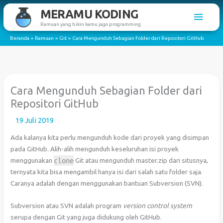
Lewati
MERAMU KODING
Men
ke
Ramuan yang bikin kamu jago programming
konten
Utam
Beranda
Ramuan
Git
Cara Mengunduh Sebagian Folder dari Repositori GitHub
Cara Mengunduh Sebagian Folder dari
Repositori GitHub
19 Juli 2019
Ada kalanya kita perlu mengunduh kode dari proyek yang disimpan
pada GitHub. Alih-alih mengunduh keseluruhan isi proyek
menggunakan
clone
Git atau mengunduh master.zip dari situsnya,
ternyata kita bisa mengambil hanya isi dari salah satu folder saja.
Caranya adalah dengan menggunakan bantuan Subversion (SVN).
Subversion atau SVN adalah program
version control system
serupa dengan Git yang juga didukung oleh GitHub.