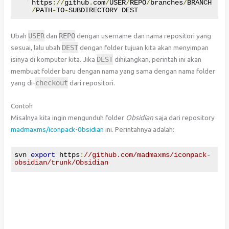
https
://
github
.
com
/
USER
/
REPO
/
branches
/
BRANCH
/
PATH
-
TO
-
SUBDIRECTORY DEST
Ubah
USER
dan
REPO
dengan username dan nama repositori yang
sesuai, lalu ubah
DEST
dengan folder tujuan kita akan menyimpan
isinya di komputer kita. Jika
DEST
dihilangkan, perintah ini akan
membuat folder baru dengan nama yang sama dengan nama folder
yang di-
checkout
dari repositori.
Contoh
Misalnya kita ingin mengunduh folder
Obsidian
saja dari repository
madmaxms/iconpack-0bsidian
ini. Perintahnya adalah:
svn 
export
 https
:
//github.com/madmaxms/iconpack-
obsidian/trunk/Obsidian