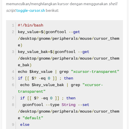
memunculkan/menghilangkan kursor dengan menggunakan
shell
script
toggle-cursor.sh
berikut:
#!/bin/bash
key_value
=
$
(
gconftool 
--
get
/
desktop
/
gnome
/
peripherals
/
mouse
/
cursor_them
e
)
key_value_bak
=
$
(
gconftool 
--
get
/
desktop
/
gnome
/
peripherals
/
mouse
/
cursor_them
e_bak
)
echo $key_value 
|
 grep 
"xcursor-transparent"
if
[[
 $
?
-
eq 
0
]]
;
then
 echo $key_value_bak 
|
 grep 
"xcursor-
transparent"
if
[[
 $
?
-
eq 
0
]]
;
then
  gconftool 
--
type 
String
--
set
/
desktop
/
gnome
/
peripherals
/
mouse
/
cursor_them
e 
"default"
else