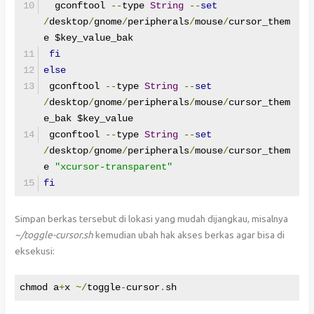
  gconftool 
--
type 
String
--
set
/
desktop
/
gnome
/
peripherals
/
mouse
/
cursor_them
e $key_value_bak
fi
else
 gconftool 
--
type 
String
--
set
/
desktop
/
gnome
/
peripherals
/
mouse
/
cursor_them
e_bak $key_value
 gconftool 
--
type 
String
--
set
/
desktop
/
gnome
/
peripherals
/
mouse
/
cursor_them
e 
"xcursor-transparent"
fi
Simpan berkas tersebut di lokasi yang mudah dijangkau, misalnya
~/toggle-cursor.sh
kemudian ubah hak akses berkas agar bisa di
eksekusi:
chmod a
+
x 
~/
toggle
-
cursor
.
sh