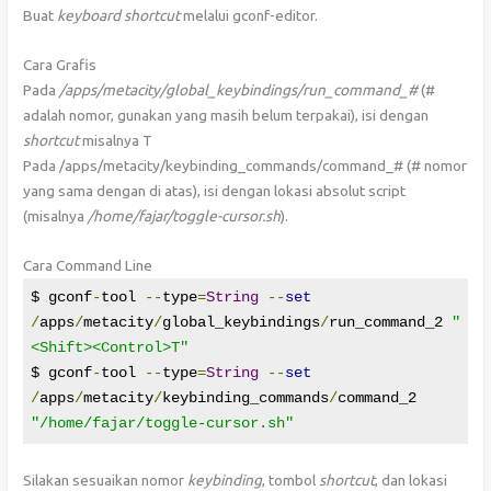
Buat
keyboard shortcut
melalui gconf-editor.
Cara Grafis
Pada
/apps/metacity/global_keybindings/run_command_#
(#
adalah nomor, gunakan yang masih belum terpakai), isi dengan
shortcut
misalnya T
Pada /apps/metacity/keybinding_commands/command_# (# nomor
yang sama dengan di atas), isi dengan lokasi absolut script
(misalnya
/home/fajar/toggle-cursor.sh
).
Cara Command Line
$ gconf
-
tool 
--
type
=
String
--
set
/
apps
/
metacity
/
global_keybindings
/
run_command_2 
"
<Shift><Control>T"
$ gconf
-
tool 
--
type
=
String
--
set
/
apps
/
metacity
/
keybinding_commands
/
command_2 
"/home/fajar/toggle-cursor.sh"
Silakan sesuaikan nomor
keybinding
, tombol
shortcut
, dan lokasi