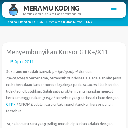
Lewati
MERAMU KODING
Men
ke
Ramuan yang bikin kamu jago programming
konten
Utam
Beranda
Ramuan
GNOME
Menyembunyikan Kursor GTK+/X11
Menyembunyikan Kursor GTK+/X11
15 April 2011
Sekarang ini sudah banyak
gadget-gadget
dengan
touchscreen
bertebaran, termasuk di Indonesia. Pada alat-alat jenis
ini, keberadaan kursor mouse layaknya pada
desktop
klasik sudah
tidak lagi dibutuhkan. Salah satu problem yang mungkin muncul
ketika menggunakan
gadget
tersebut yang terinstal Linux dengan
GTK+
/ GNOME adalah cara untuk menghilangkan kursor panah
tersebut.
Ya, salah satu cara yang paling mudah dipikirkan adalah dengan