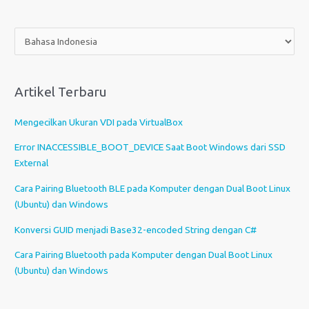
P
i
l
i
Artikel Terbaru
h
s
Mengecilkan Ukuran VDI pada VirtualBox
e
b
Error INACCESSIBLE_BOOT_DEVICE Saat Boot Windows dari SSD
u
External
a
Cara Pairing Bluetooth BLE pada Komputer dengan Dual Boot Linux
h
(Ubuntu) dan Windows
b
a
Konversi GUID menjadi Base32-encoded String dengan C#
h
Cara Pairing Bluetooth pada Komputer dengan Dual Boot Linux
a
(Ubuntu) dan Windows
s
a