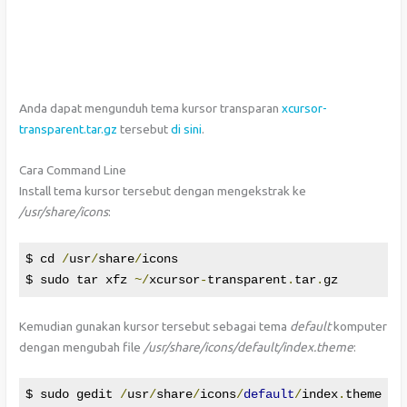
Anda dapat mengunduh tema kursor transparan
xcursor-
transparent.tar.gz
tersebut
di sini
.
Cara Command Line
Install tema kursor tersebut dengan mengekstrak ke
/usr/share/icons
:
$ cd 
/
usr
/
share
/
icons

$ sudo tar xfz 
~/
xcursor
-
transparent
.
tar
.
gz
Kemudian gunakan kursor tersebut sebagai tema
default
komputer
dengan mengubah file
/usr/share/icons/default/index.theme
:
$ sudo gedit 
/
usr
/
share
/
icons
/
default
/
index
.
theme