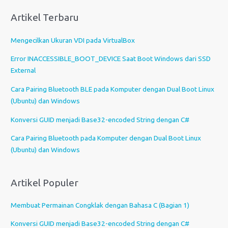
i
Artikel Terbaru
h
s
Mengecilkan Ukuran VDI pada VirtualBox
e
b
Error INACCESSIBLE_BOOT_DEVICE Saat Boot Windows dari SSD
u
External
a
Cara Pairing Bluetooth BLE pada Komputer dengan Dual Boot Linux
h
(Ubuntu) dan Windows
b
a
Konversi GUID menjadi Base32-encoded String dengan C#
h
Cara Pairing Bluetooth pada Komputer dengan Dual Boot Linux
a
(Ubuntu) dan Windows
s
a
Artikel Populer
Membuat Permainan Congklak dengan Bahasa C (Bagian 1)
Konversi GUID menjadi Base32-encoded String dengan C#