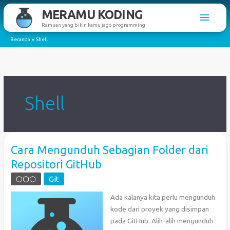
Lewati
MERAMU KODING
Men
ke
Ramuan yang bikin kamu jago programming
konten
Utam
Beranda
Shell
Shell
Cara Mengunduh Sebagian Folder dari
Repositori GitHub
⬡⬡⬡
Git
Ada kalanya kita perlu mengunduh
kode dari proyek yang disimpan
pada GitHub. Alih-alih mengunduh