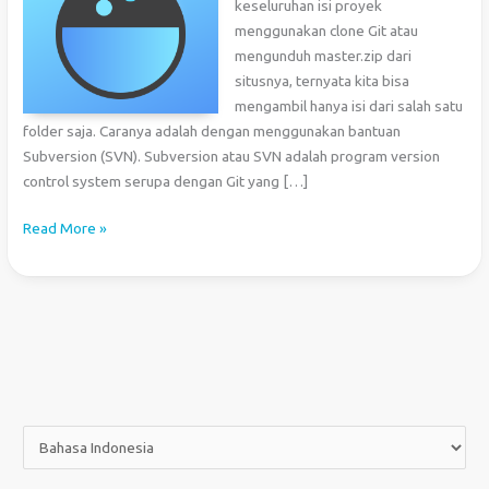
keseluruhan isi proyek
menggunakan clone Git atau
mengunduh master.zip dari
situsnya, ternyata kita bisa
mengambil hanya isi dari salah satu
folder saja. Caranya adalah dengan menggunakan bantuan
Subversion (SVN). Subversion atau SVN adalah program version
control system serupa dengan Git yang […]
Cara
Read More »
Mengunduh
Sebagian
Folder
dari
Repositori
GitHub
P
i
l