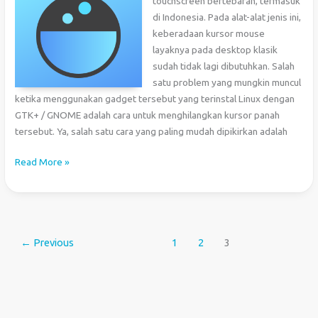
touchscreen bertebaran, termasuk
di Indonesia. Pada alat-alat jenis ini,
keberadaan kursor mouse
layaknya pada desktop klasik
sudah tidak lagi dibutuhkan. Salah
satu problem yang mungkin muncul
ketika menggunakan gadget tersebut yang terinstal Linux dengan
GTK+ / GNOME adalah cara untuk menghilangkan kursor panah
tersebut. Ya, salah satu cara yang paling mudah dipikirkan adalah
Menyembunyikan
Read More »
Kursor
GTK+/X11
←
Previous
1
2
3