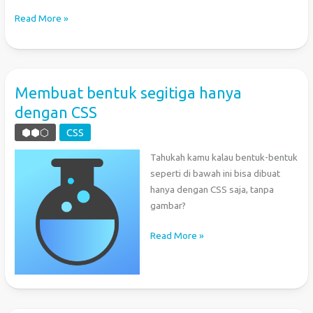
JS:
Read More »
Mengubah
Warna
RGB
Menjadi
Membuat bentuk segitiga hanya
HSV
dengan CSS
⬢⬢⬡
CSS
Tahukah kamu kalau bentuk-bentuk
seperti di bawah ini bisa dibuat
hanya dengan CSS saja, tanpa
gambar?
Membuat
Read More »
bentuk
segitiga
hanya
dengan