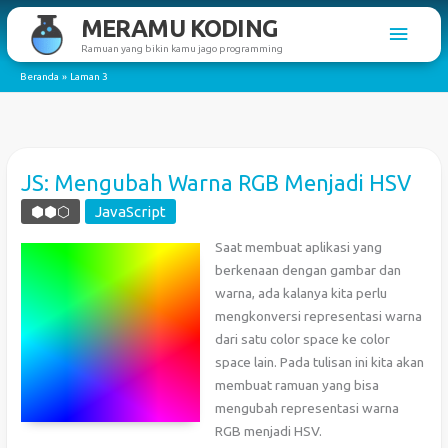
Lewati
MERAMU KODING
Men
ke
Ramuan yang bikin kamu jago programming
konten
Utam
Beranda
Laman 3
JS: Mengubah Warna RGB Menjadi HSV
⬢⬢⬡
JavaScript
Saat membuat aplikasi yang
berkenaan dengan gambar dan
warna, ada kalanya kita perlu
mengkonversi representasi warna
dari satu color space ke color
space lain. Pada tulisan ini kita akan
membuat ramuan yang bisa
mengubah representasi warna
RGB menjadi HSV.