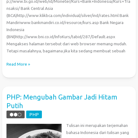
p://www.bi.go.id/web/id/Moneter/Kurs+Bank+Indonesia/Kurs+Tra
nsaksi/ Bank Central Asia
(BCA)http://www.klikbca.com/individual/silver/ind/rates.html Bank
Mandiriwww.bankmandiri.co.id/resource/kurs.asp Bank Negara
Indonesia
(BNI)http://www.bni.co.id/InfoKurs/tabid/287/Default.aspx
Mengakses halaman tersebut dari web browser memang mudah.
Tetapi masalahnya, bagaimana jika kita sedang membuat sebuah
Mendapat
Read More »
Kurs
Valuta
Asing
Terkini
PHP: Mengubah Gambar Jadi Hitam
dengan
Putih
PHP
⬢⬢⬡
PHP
Tulisan ini merupakan terjemahan
bahasa Indonesia dari tulisan yang