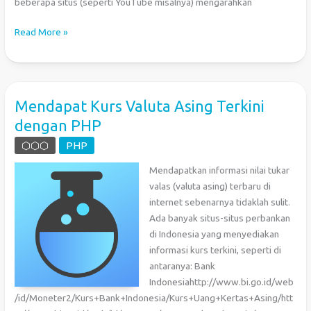
beberapa situs (seperti YouTube misalnya) mengarahkan
PHP:
Read More »
Kembali
ke
Halaman
yang
Mendapat Kurs Valuta Asing Terkini
Terakhir
dengan PHP
Dibuka
Setelah
⬡⬡⬡
PHP
Login
Mendapatkan informasi nilai tukar
valas (valuta asing) terbaru di
internet sebenarnya tidaklah sulit.
Ada banyak situs-situs perbankan
di Indonesia yang menyediakan
informasi kurs terkini, seperti di
antaranya: Bank
Indonesiahttp://www.bi.go.id/web
/id/Moneter2/Kurs+Bank+Indonesia/Kurs+Uang+Kertas+Asing/htt