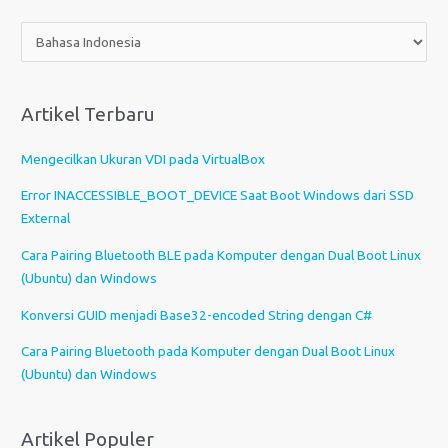
P
i
l
i
Artikel Terbaru
h
s
Mengecilkan Ukuran VDI pada VirtualBox
e
b
Error INACCESSIBLE_BOOT_DEVICE Saat Boot Windows dari SSD
u
External
a
Cara Pairing Bluetooth BLE pada Komputer dengan Dual Boot Linux
h
(Ubuntu) dan Windows
b
a
Konversi GUID menjadi Base32-encoded String dengan C#
h
Cara Pairing Bluetooth pada Komputer dengan Dual Boot Linux
a
(Ubuntu) dan Windows
s
a
Artikel Populer