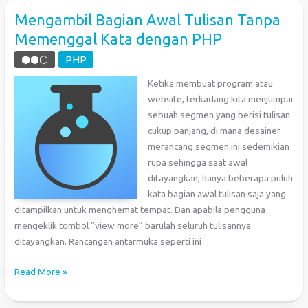
Bergantung
Mengambil Bagian Awal Tulisan Tanpa
Pada
Memenggal Kata dengan PHP
Elemen
Berikutnya
⬢⬢⬡
PHP
Ketika membuat program atau
website, terkadang kita menjumpai
sebuah segmen yang berisi tulisan
cukup panjang, di mana desainer
merancang segmen ini sedemikian
rupa sehingga saat awal
ditayangkan, hanya beberapa puluh
kata bagian awal tulisan saja yang
ditampilkan untuk menghemat tempat. Dan apabila pengguna
mengeklik tombol “view more” barulah seluruh tulisannya
ditayangkan. Rancangan antarmuka seperti ini
Mengambil
Read More »
Bagian
Awal