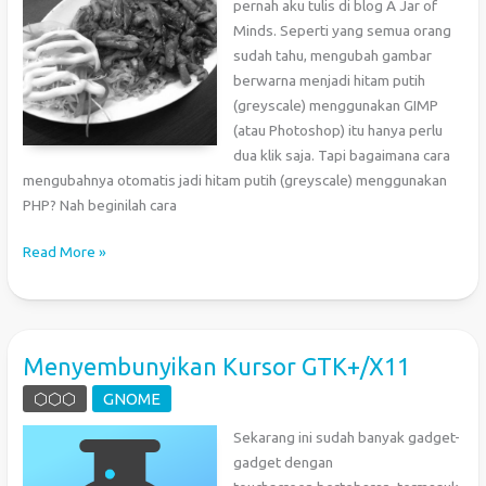
pernah aku tulis di blog A Jar of
Minds. Seperti yang semua orang
sudah tahu, mengubah gambar
berwarna menjadi hitam putih
(greyscale) menggunakan GIMP
(atau Photoshop) itu hanya perlu
dua klik saja. Tapi bagaimana cara
mengubahnya otomatis jadi hitam putih (greyscale) menggunakan
PHP? Nah beginilah cara
PHP:
Read More »
Mengubah
Gambar
Jadi
Hitam
Menyembunyikan Kursor GTK+/X11
Putih
⬡⬡⬡
GNOME
Sekarang ini sudah banyak gadget-
gadget dengan