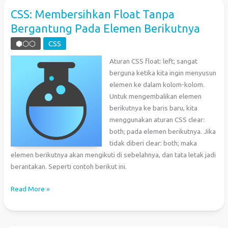
CSS
CSS: Membersihkan Float Tanpa
Bergantung Pada Elemen Berikutnya
⬢⬡⬡
CSS
Aturan CSS float: left; sangat
berguna ketika kita ingin menyusun
elemen ke dalam kolom-kolom.
Untuk mengembalikan elemen
berikutnya ke baris baru, kita
menggunakan aturan CSS clear:
both; pada elemen berikutnya. Jika
tidak diberi clear: both; maka
elemen berikutnya akan mengikuti di sebelahnya, dan tata letak jadi
berantakan. Seperti contoh berikut ini.
CSS:
Read More »
Membersihkan
Float
Tanpa