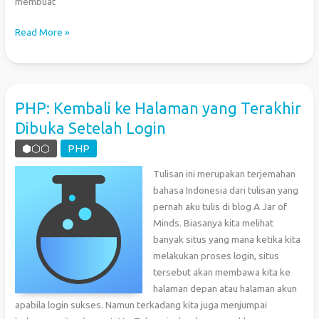
membuat
Membuat
Read More »
Game
Snake
dengan
Bahasa
PHP: Kembali ke Halaman yang Terakhir
C
Dibuka Setelah Login
(Windows
Console)
⬢⬡⬡
PHP
Tulisan ini merupakan terjemahan
bahasa Indonesia dari tulisan yang
pernah aku tulis di blog A Jar of
Minds. Biasanya kita melihat
banyak situs yang mana ketika kita
melakukan proses login, situs
tersebut akan membawa kita ke
halaman depan atau halaman akun
apabila login sukses. Namun terkadang kita juga menjumpai