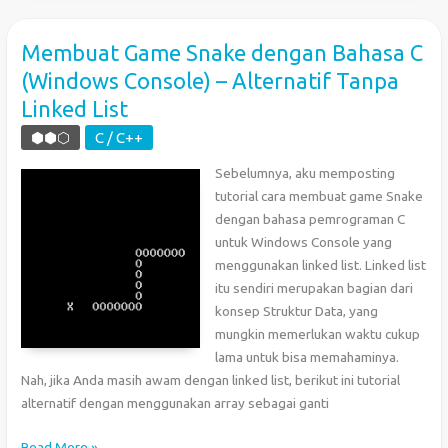
Tulisan
Tanpa
Membuat Game Snake dengan Bahasa C
Memenggal
(Windows Console) – Alternatif Tanpa
Kata
Linked List
dengan
PHP
⬢⬢⬡
C / C++
Sebelumnya, aku memposting
tutorial cara membuat game Snake
dengan bahasa pemrograman C
untuk Windows Console yang
menggunakan linked list. Linked list
itu sendiri merupakan bagian dari
konsep Struktur Data, yang
mungkin memerlukan waktu cukup
lama untuk bisa memahaminya.
Nah, jika Anda masih awam dengan linked list, berikut ini tutorial
alternatif dengan menggunakan array sebagai ganti
Membuat
Read More »