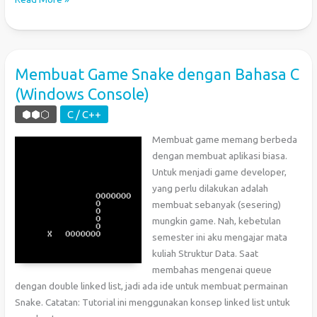
Game
Snake
dengan
Bahasa
Membuat Game Snake dengan Bahasa C
C
(Windows Console)
(Windows
Console)
⬢⬢⬡
C / C++
–
Membuat game memang berbeda
Alternatif
dengan membuat aplikasi biasa.
Tanpa
Untuk menjadi game developer,
Linked
yang perlu dilakukan adalah
List
membuat sebanyak (sesering)
mungkin game. Nah, kebetulan
semester ini aku mengajar mata
kuliah Struktur Data. Saat
membahas mengenai queue
dengan double linked list, jadi ada ide untuk membuat permainan
Snake. Catatan: Tutorial ini menggunakan konsep linked list untuk