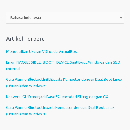
P
i
l
i
Artikel Terbaru
h
s
Mengecilkan Ukuran VDI pada VirtualBox
e
b
Error INACCESSIBLE_BOOT_DEVICE Saat Boot Windows dari SSD
u
External
a
Cara Pairing Bluetooth BLE pada Komputer dengan Dual Boot Linux
h
(Ubuntu) dan Windows
b
a
Konversi GUID menjadi Base32-encoded String dengan C#
h
Cara Pairing Bluetooth pada Komputer dengan Dual Boot Linux
a
(Ubuntu) dan Windows
s
a