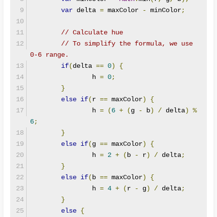
var
 delta 
=
 maxColor 
-
 minColor
;
// Calculate hue
// To simplify the formula, we use 
0-6 range.
if
(
delta 
==
0
)
{
		h 
=
0
;
}
else
if
(
r 
==
 maxColor
)
{
		h 
=
(
6
+
(
g 
-
 b
)
/
 delta
)
%
6
;
}
else
if
(
g 
==
 maxColor
)
{
		h 
=
2
+
(
b 
-
 r
)
/
 delta
;
}
else
if
(
b 
==
 maxColor
)
{
		h 
=
4
+
(
r 
-
 g
)
/
 delta
;
}
else
{