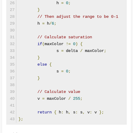
		h 
=
0
;
}
// Then adjust the range to be 0-1
	h 
=
 h
/
6
;
// Calculate saturation
if
(
maxColor 
!=
0
)
{
		s 
=
 delta 
/
 maxColor
;
}
else
{
		s 
=
0
;
}
// Calculate value
	v 
=
 maxColor 
/
255
;
return
{
 h
:
 h
,
 s
:
 s
,
 v
:
 v 
};
};