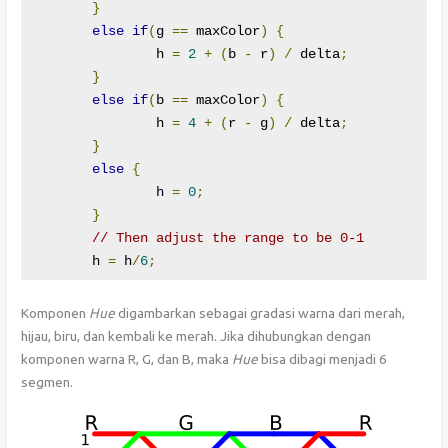
}
else
if
(
g 
==
 maxColor
)
{
		h 
=
2
+
(
b 
-
 r
)
/
 delta
;
}
else
if
(
b 
==
 maxColor
)
{
		h 
=
4
+
(
r 
-
 g
)
/
 delta
;
}
else
{
		h 
=
0
;
}
// Then adjust the range to be 0-1
	h 
=
 h
/
6
;
Komponen
Hue
digambarkan sebagai gradasi warna dari merah,
hijau, biru, dan kembali ke merah. Jika dihubungkan dengan
komponen warna R, G, dan B, maka
Hue
bisa dibagi menjadi 6
segmen.