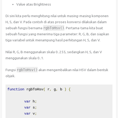
Value atau Brightness
Di sini kita perlu menghitung nilai untuk masing-masing komponen
H, S, dan V. Pada contoh di atas proses konversi dilakukan dalam
sebuah fungsi bernama
rgbToHsv
()
. Pertama-tama kita buat
sebuah fungsi yang menerima tiga parameter: R, G, B, dan siapkan
tiga variabel untuk menampung hasil perhitungan H, S, dan V.
Nilai R, G, B menggunakan skala 0..255, sedangkan H, S, dan V
menggunakan skala 0..1.
Fungsi
rgbToHsv
()
akan mengembalikan nilai HSV dalam bentuk
objek.
function
 rgbToHsv
(
 r
,
 g
,
 b 
)
{
var
 h
;
var
 s
;
var
 v
;