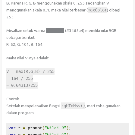
B. Karena R, G, B menggunakan skala 0..255 sedangkan V
menggunakan skala 0..1, maka nilai terbesar (
maxColor
) dibagi
255.
Misalkan untuk warna ██████ (#3465a4) memiliki nilai RGB
sebagai berikut:
R: 52, G: 101, B: 164
Maka nilai V-nya adalah:
V
=
max
(
R
,
G
,
B
)
/
255
=
164
/
255
=
0.643137255
Contoh
Setelah menyelesaikan fungsi
rgbToHsv
()
, mari coba gunakan
dalam program.
var
 r 
=
 prompt
(
"Nilai R"
);