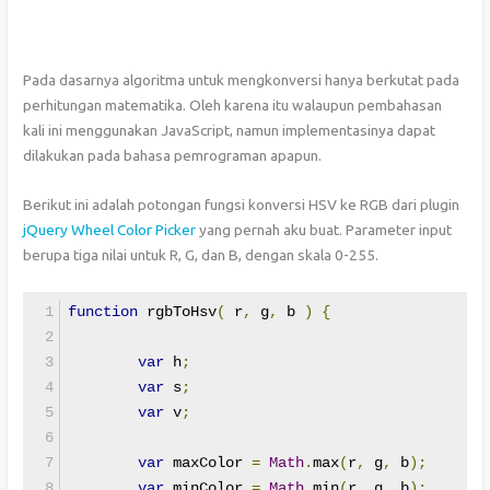
Pada dasarnya algoritma untuk mengkonversi hanya berkutat pada
perhitungan matematika. Oleh karena itu walaupun pembahasan
kali ini menggunakan JavaScript, namun implementasinya dapat
dilakukan pada bahasa pemrograman apapun.
Berikut ini adalah potongan fungsi konversi HSV ke RGB dari plugin
jQuery Wheel Color Picker
yang pernah aku buat. Parameter input
berupa tiga nilai untuk R, G, dan B, dengan skala 0-255.
function
 rgbToHsv
(
 r
,
 g
,
 b 
)
{
var
 h
;
var
 s
;
var
 v
;
var
 maxColor 
=
Math
.
max
(
r
,
 g
,
 b
);
var
 minColor 
=
Math
.
min
(
r
,
 g
,
 b
);