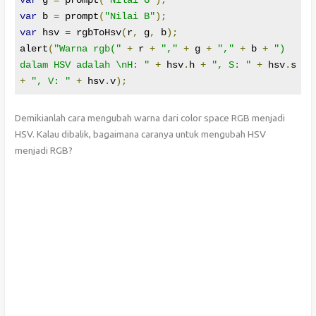
var
 g 
=
 prompt
(
"Nilai G"
);
var
 b 
=
 prompt
(
"Nilai B"
);
var
 hsv 
=
 rgbToHsv
(
r
,
 g
,
 b
);
alert
(
"Warna rgb("
+
 r 
+
","
+
 g 
+
","
+
 b 
+
") 
dalam HSV adalah \nH: "
+
 hsv
.
h 
+
", S: "
+
 hsv
.
s 
+
", V: "
+
 hsv
.
v
);
Demikianlah cara mengubah warna dari color space RGB menjadi
HSV. Kalau dibalik, bagaimana caranya untuk mengubah HSV
menjadi RGB?