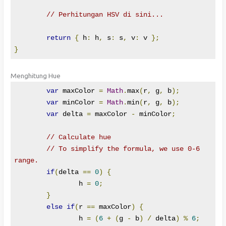
// Perhitungan HSV di sini...
return
{
 h
:
 h
,
 s
:
 s
,
 v
:
 v 
};
}
Menghitung Hue
var
 maxColor 
=
Math
.
max
(
r
,
 g
,
 b
);
var
 minColor 
=
Math
.
min
(
r
,
 g
,
 b
);
var
 delta 
=
 maxColor 
-
 minColor
;
// Calculate hue
// To simplify the formula, we use 0-6 
range.
if
(
delta 
==
0
)
{
		h 
=
0
;
}
else
if
(
r 
==
 maxColor
)
{
		h 
=
(
6
+
(
g 
-
 b
)
/
 delta
)
%
6
;