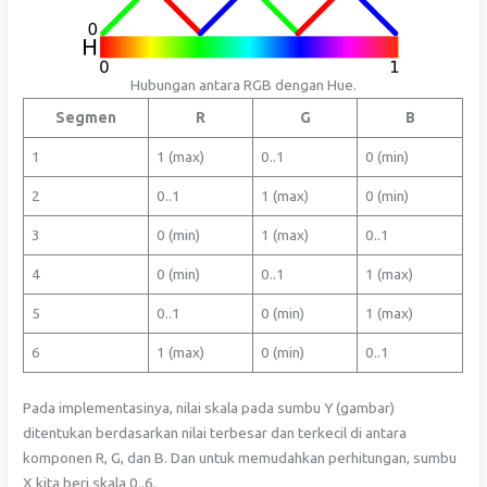
Hubungan antara RGB dengan Hue.
Segmen
R
G
B
1
1 (max)
0..1
0 (min)
2
0..1
1 (max)
0 (min)
3
0 (min)
1 (max)
0..1
4
0 (min)
0..1
1 (max)
5
0..1
0 (min)
1 (max)
6
1 (max)
0 (min)
0..1
Pada implementasinya, nilai skala pada sumbu Y (gambar)
ditentukan berdasarkan nilai terbesar dan terkecil di antara
komponen R, G, dan B. Dan untuk memudahkan perhitungan, sumbu
X kita beri skala 0..6.