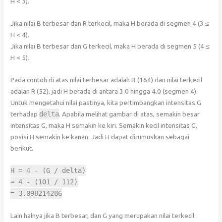
H < 3).
Jika nilai B terbesar dan R terkecil, maka H berada di segmen 4 (3 ≤
H < 4).
Jika nilai B terbesar dan G terkecil, maka H berada di segmen 5 (4 ≤
H < 5).
Pada contoh di atas nilai terbesar adalah B (164) dan nilai terkecil
adalah R (52), jadi H berada di antara 3.0 hingga 4.0 (segmen 4).
Untuk mengetahui nilai pastinya, kita pertimbangkan intensitas G
terhadap
delta
. Apabila melihat gambar di atas, semakin besar
intensitas G, maka H semakin ke kiri. Semakin kecil intensitas G,
posisi H semakin ke kanan. Jadi H dapat dirumuskan sebagai
berikut.
H
=
4
-
(
G
/
delta
)
=
4
-
(
101
/
112
)
=
3.098214286
Lain halnya jika B terbesar, dan G yang merupakan nilai terkecil.