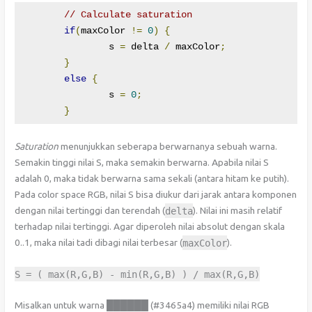
// Calculate saturation
if
(
maxColor 
!=
0
)
{
		s 
=
 delta 
/
 maxColor
;
}
else
{
		s 
=
0
;
}
Saturation
menunjukkan seberapa berwarnanya sebuah warna.
Semakin tinggi nilai S, maka semakin berwarna. Apabila nilai S
adalah 0, maka tidak berwarna sama sekali (antara hitam ke putih).
Pada color space RGB, nilai S bisa diukur dari jarak antara komponen
dengan nilai tertinggi dan terendah (
delta
). Nilai ini masih relatif
terhadap nilai tertinggi. Agar diperoleh nilai absolut dengan skala
0..1, maka nilai tadi dibagi nilai terbesar (
maxColor
).
S
=
(
max
(
R
,
G
,
B
)
-
min
(
R
,
G
,
B
)
)
/
max
(
R
,
G
,
B
)
Misalkan untuk warna ██████ (#3465a4) memiliki nilai RGB