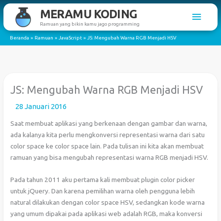
Lewati
MERAMU KODING
Men
ke
Ramuan yang bikin kamu jago programming
konten
Utam
Beranda
Ramuan
JavaScript
JS: Mengubah Warna RGB Menjadi HSV
JS: Mengubah Warna RGB Menjadi HSV
28 Januari 2016
Saat membuat aplikasi yang berkenaan dengan gambar dan warna,
ada kalanya kita perlu mengkonversi representasi warna dari satu
color space ke color space lain. Pada tulisan ini kita akan membuat
ramuan yang bisa mengubah representasi warna RGB menjadi HSV.
Pada tahun 2011 aku pertama kali membuat plugin color picker
untuk jQuery. Dan karena pemilihan warna oleh pengguna lebih
natural dilakukan dengan color space HSV, sedangkan kode warna
yang umum dipakai pada aplikasi web adalah RGB, maka konversi