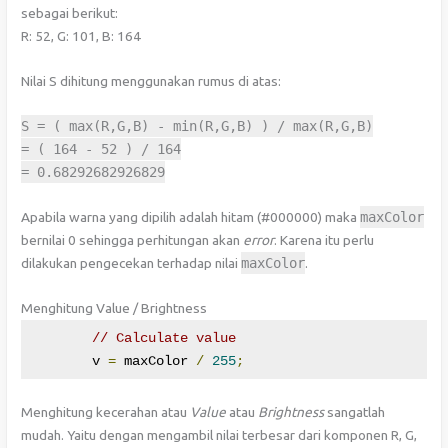
sebagai berikut:
R: 52, G: 101, B: 164
Nilai S dihitung menggunakan rumus di atas:
S
=
(
max
(
R
,
G
,
B
)
-
min
(
R
,
G
,
B
)
)
/
max
(
R
,
G
,
B
)
=
(
164
-
52
)
/
164
=
0.68292682926829
Apabila warna yang dipilih adalah hitam (#000000) maka
maxColor
bernilai 0 sehingga perhitungan akan
error
. Karena itu perlu
dilakukan pengecekan terhadap nilai
maxColor
.
Menghitung Value / Brightness
// Calculate value
	v 
=
 maxColor 
/
255
;
Menghitung kecerahan atau
Value
atau
Brightness
sangatlah
mudah. Yaitu dengan mengambil nilai terbesar dari komponen R, G,