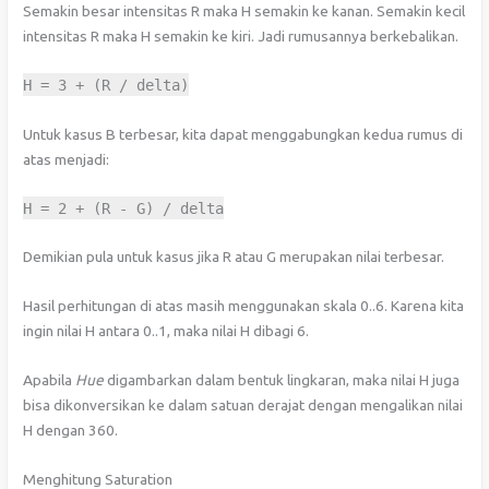
Semakin besar intensitas R maka H semakin ke kanan. Semakin kecil
intensitas R maka H semakin ke kiri. Jadi rumusannya berkebalikan.
H
=
3
+
(
R
/
delta
)
Untuk kasus B terbesar, kita dapat menggabungkan kedua rumus di
atas menjadi:
H
=
2
+
(
R
-
G
)
/
delta
Demikian pula untuk kasus jika R atau G merupakan nilai terbesar.
Hasil perhitungan di atas masih menggunakan skala 0..6. Karena kita
ingin nilai H antara 0..1, maka nilai H dibagi 6.
Apabila
Hue
digambarkan dalam bentuk lingkaran, maka nilai H juga
bisa dikonversikan ke dalam satuan derajat dengan mengalikan nilai
H dengan 360.
Menghitung Saturation